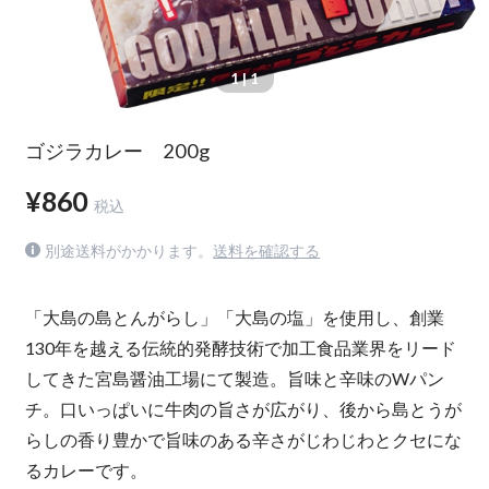
1
| 1
ゴジラカレー 200g
¥860
税込
別途送料がかかります。
送料を確認する
「大島の島とんがらし」「大島の塩」を使用し、創業
130年を越える伝統的発酵技術で加工食品業界をリード
してきた宮島醤油工場にて製造。旨味と辛味のWパン
チ。口いっぱいに牛肉の旨さが広がり、後から島とうが
らしの香り豊かで旨味のある辛さがじわじわとクセにな
るカレーです。