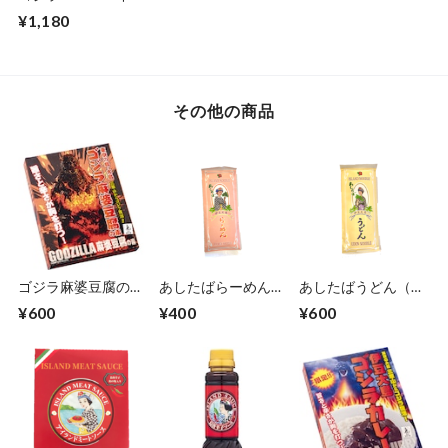
24枚入
¥1,180
その他の商品
ゴジラ麻婆豆腐の
あしたばらーめん
あしたばうどん（２
素 150g
（1人前/スープ付
人前）
¥600
¥400
¥600
き）