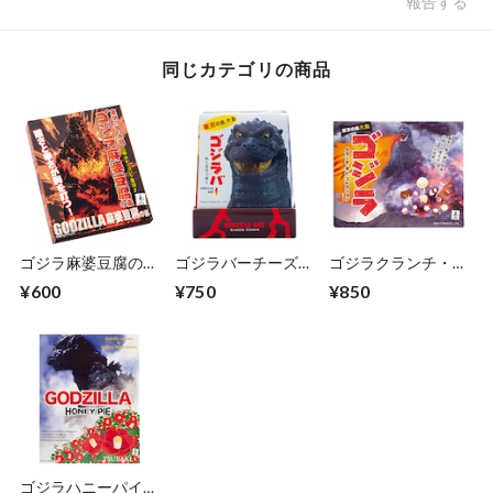
報告する
同じカテゴリの商品
ゴジラ麻婆豆腐の
ゴジラバーチーズク
ゴジラクランチ・オ
素 150g
ッキー 10本入
レ・コレクション
¥600
¥750
¥850
12個入
ゴジラハニーパイ