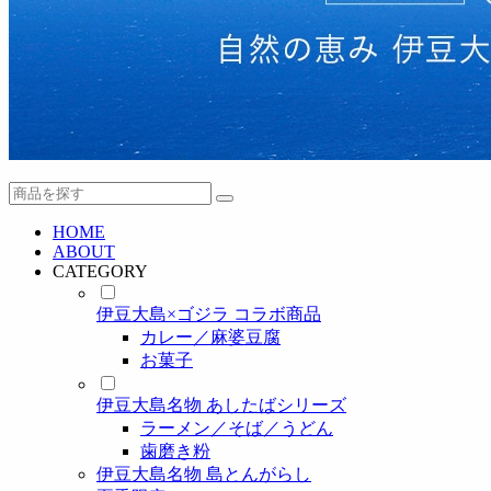
HOME
ABOUT
CATEGORY
伊豆大島×ゴジラ コラボ商品
カレー／麻婆豆腐
お菓子
伊豆大島名物 あしたばシリーズ
ラーメン／そば／うどん
歯磨き粉
伊豆大島名物 島とんがらし