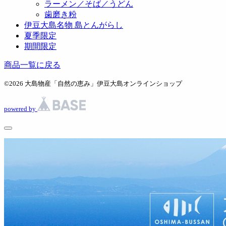
ラーメン／そば／うどん
歯磨き粉
伊豆大島名物 島とんがらし
夏季限定
期間限定
商品一覧に戻る
©
2026 大島物産「自然の恵み」伊豆大島オンラインショップ
powered by