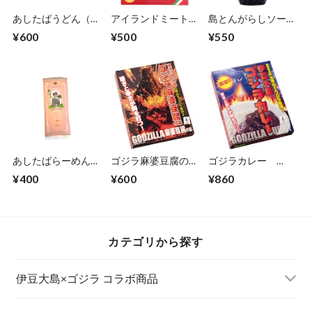
あしたばうどん（２
アイランドミートソ
島とんがらしソー
人前）
ース 140g
ス 200ml
¥600
¥500
¥550
あしたばらーめん
ゴジラ麻婆豆腐の
ゴジラカレー
（1人前/スープ付
素 150g
200g
¥400
¥600
¥860
き）
カテゴリから探す
伊豆大島×ゴジラ コラボ商品